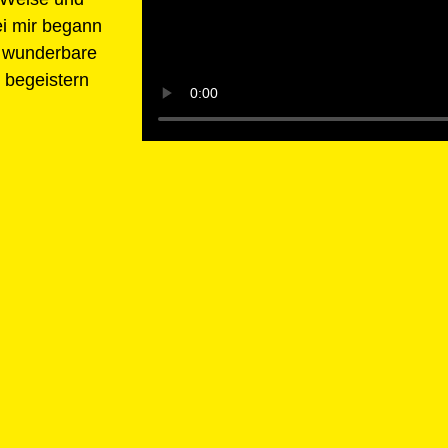
i mir begann
, wunderbare
n begeistern
nde im Rahmen der Möglichkeiten mit unterschiedlichen Firmen