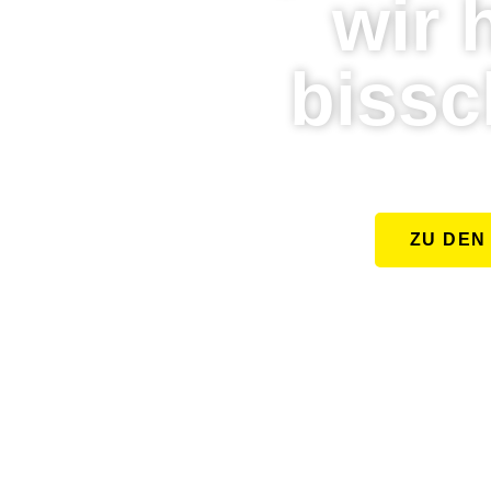
wir 
bissc
ZU DEN