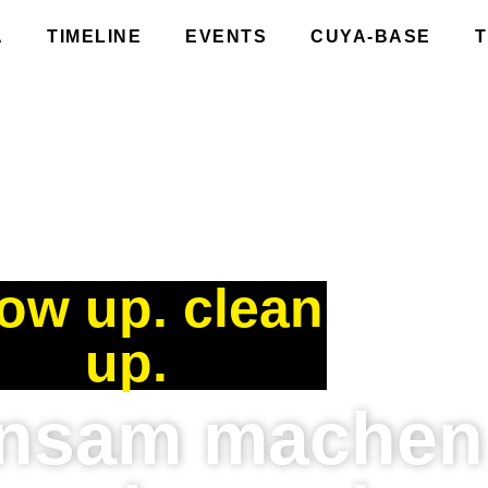
A
TIMELINE
EVENTS
CUYA-BASE
ow up. clean
up.​
nsam machen